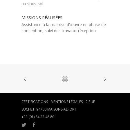
au sous-sol.
MISSIONS RÉALISÉES
Assistance à la maitrise d’œuvre en phase de
conception, suivi des travaux, réception.
CERTIFICATIONS
-
MENTIONS LÉGALES
- 2 RUE
SUCHET, 94700 MAISONS-ALFORT
+33 (01) 84 23 48 80