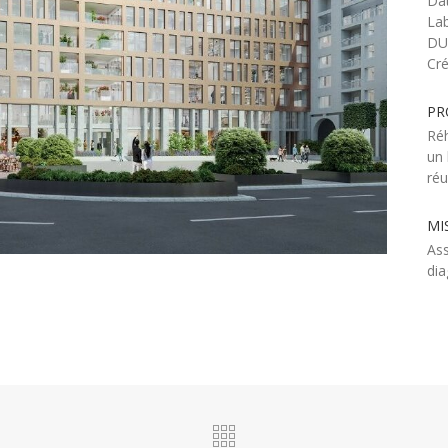
Dat
La
DU
Cr
PR
Réh
un 
réu
MI
Ass
dia