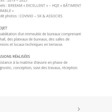
es : 2019 – 2025
bels : BREEAM « EXCELLENT » – HQE « BÂTIMENT
RABLE »
édit photos : COVIVIO – SK & ASSOCIES
OJET
abilitation d’un immeuble de bureaux comprenant
hall, des plateaux de bureaux, des salles de
nions et locaux techniques en terrasse.
SSIONS RÉALISÉES
istance à la maitrise d’œuvre en phase de
gnostic, conception, suivi des travaux, réception.