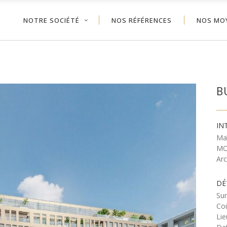
NOTRE SOCIÉTÉ
NOS RÉFÉRENCES
NOS MO
B
IN
Ma
MO
Ar
DÉ
Sur
Coû
Lie