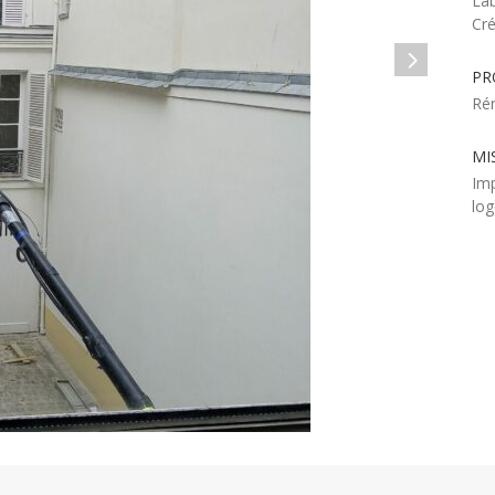
Lab
Cré
PR
Ré
MI
Imp
lo