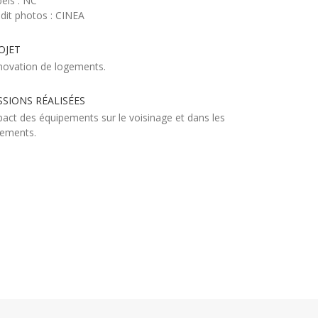
els : NC
dit photos : CINEA
OJET
novation de logements.
SSIONS RÉALISÉES
act des équipements sur le voisinage et dans les
gements.