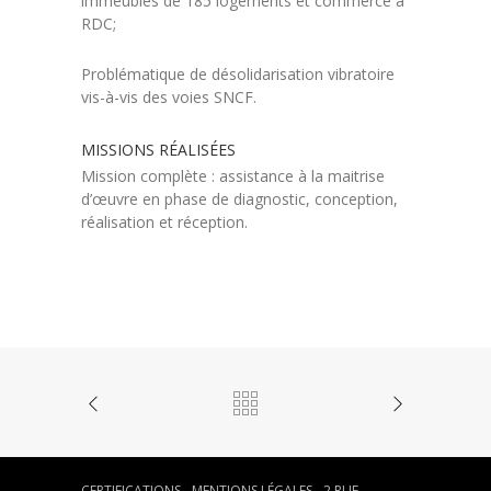
immeubles de 185 logements et commerce à
RDC;
Problématique de désolidarisation vibratoire
vis-à-vis des voies SNCF.
MISSIONS RÉALISÉES
Mission complète : assistance à la maitrise
d’œuvre en phase de diagnostic, conception,
réalisation et réception.
CERTIFICATIONS
-
MENTIONS LÉGALES
- 2 RUE