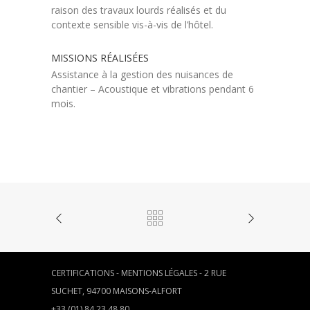
raison des travaux lourds réalisés et du
contexte sensible vis-à-vis de l’hôtel.
MISSIONS RÉALISÉES
Assistance à la gestion des nuisances de
chantier – Acoustique et vibrations pendant 6
mois.
CERTIFICATIONS
-
MENTIONS LÉGALES
- 2 RUE
SUCHET, 94700 MAISONS-ALFORT
+33 (01) 84 23 48 80