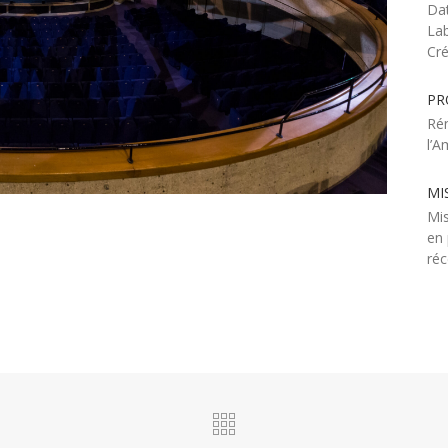
Dat
Lab
Cré
PR
Rén
l’A
MI
Mis
en 
réc