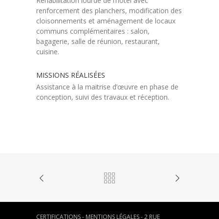
Réhabilitation lourde de l’hôtel avec
renforcement des planchers, modification des
cloisonnements et aménagement de locaux
communs complémentaires : salon,
bagagerie, salle de réunion, restaurant,
cuisine.
MISSIONS RÉALISÉES
Assistance à la maitrise d’œuvre en phase de
conception, suivi des travaux et réception.
CERTIFICATIONS
-
MENTIONS LÉGALES
- 2 RUE