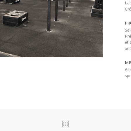
Lab
Cré
PR
Sal
Pré
et 
aut
MI
Ass
spo