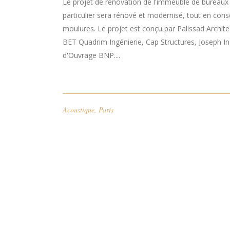
Le projet de rénovation de l'immeuble de bureaux 1
particulier sera rénové et modernisé, tout en co
moulures. Le projet est conçu par Palissad Archi
BET Quadrim Ingénierie, Cap Structures, Joseph Ing
d'Ouvrage BNP....
Acoustique
,
Paris