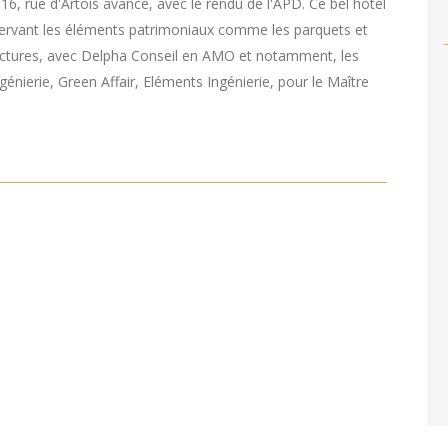
6, rue d'Artois avance, avec le rendu de l'APD. Ce bel hôtel
nservant les éléments patrimoniaux comme les parquets et
tectures, avec Delpha Conseil en AMO et notamment, les
énierie, Green Affair, Eléments Ingénierie, pour le Maître