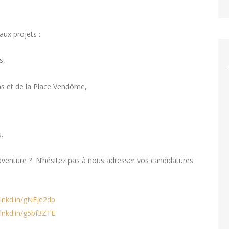
aux projets :
s,
s et de la Place Vendôme,
.
l’aventure ? N’hésitez pas à nous adresser vos candidatures
/lnkd.in/gNFje2dp
/lnkd.in/g5bf3ZTE