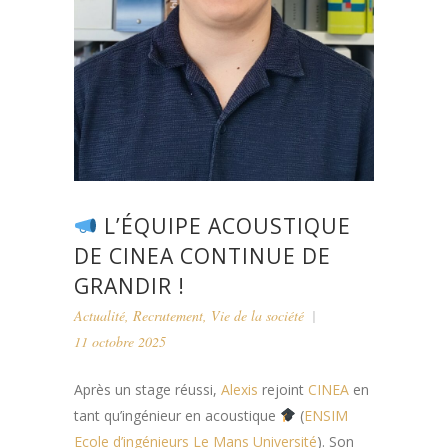
L’ÉQUIPE ACOUSTIQUE
DE CINEA CONTINUE DE
GRANDIR !
Actualité
,
Recrutement
,
Vie de la société
11 octobre 2025
Après un stage réussi,
Alexis
rejoint
CINEA
en
tant qu’ingénieur en acoustique
(
ENSIM
Ecole d’ingénieurs Le Mans Université
). Son