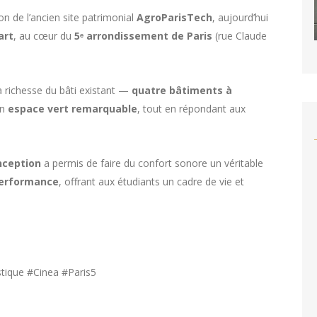
ion de l’ancien site patrimonial
AgroParisTech
, aujourd’hui
art
, au cœur du
5ᵉ arrondissement de Paris
(rue Claude
la richesse du bâti existant —
quatre bâtiments à
un
espace vert remarquable
, tout en répondant aux
nception
a permis de faire du confort sonore un véritable
 performance
, offrant aux étudiants un cadre de vie et
stique #Cinea #Paris5