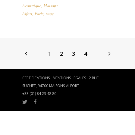
Acoustique
,
Maisons-
Alfort
,
Paris
,
stage
1
2
3
4
CERTIFICATIONS
-
MENTIONS LÉGALES
- 2 RUE
SUCHET, 94700 MAISONS-ALFORT
+33 (01) 84 23 48 80