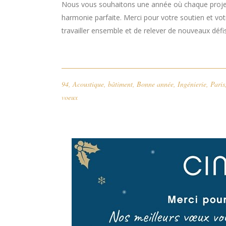
Nous vous souhaitons une année où chaque projet
harmonie parfaite. Merci pour votre soutien et vo
travailler ensemble et de relever de nouveaux défi
94
,
Acoustique
,
bâtiment
,
Bonne année
,
Ingénierie
,
Paris
voeux