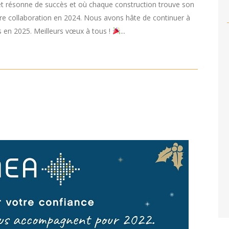
 résonne de succès et où chaque construction trouve son
tre collaboration en 2024. Nous avons hâte de continuer à
s en 2025. Meilleurs vœux à tous !
...
,