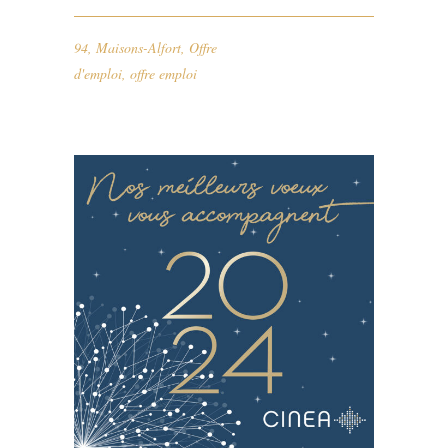
94
,
Maisons-Alfort
,
Offre
d'emploi
,
offre emploi