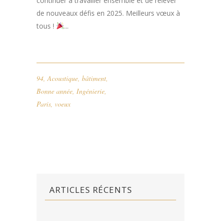
continuer à travailler ensemble et de relever
de nouveaux défis en 2025. Meilleurs vœux à
tous !
...
94
,
Acoustique
,
bâtiment
,
Bonne année
,
Ingénierie
,
Paris
,
voeux
ARTICLES RÉCENTS