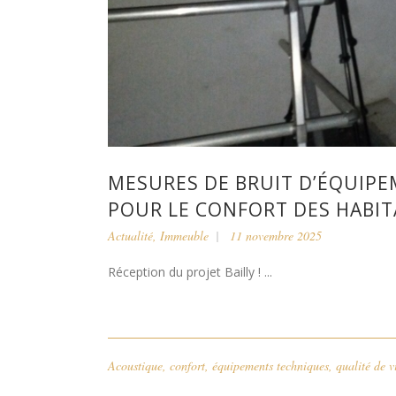
MESURES DE BRUIT D’ÉQUIPE
POUR LE CONFORT DES HABI
Actualité
,
Immeuble
11 novembre 2025
Réception du projet Bailly ! ...
Acoustique
,
confort
,
équipements techniques
,
qualité de v